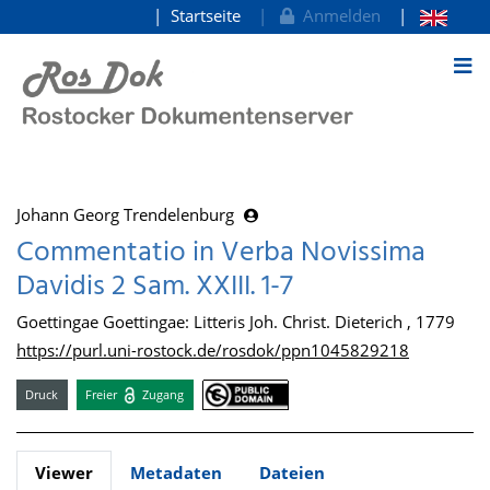
Startseite
Anmelden
zum Inhalt
Johann Georg Trendelenburg
Commentatio in Verba Novissima
Davidis 2 Sam. XXIII. 1-7
Goettingae Goettingae: Litteris Joh. Christ. Dieterich , 1779
https://purl.uni-rostock.de/rosdok/ppn1045829218
Druck
Freier
Zugang
Viewer
Metadaten
Dateien