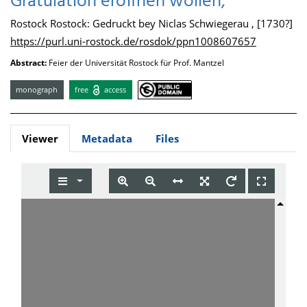
Gratulation eröffnen wollen,
Rostock Rostock: Gedruckt bey Niclas Schwiegerau , [1730?]
https://purl.uni-rostock.de/rosdok/ppn1008607657
Abstract:
Feier der Universität Rostock für Prof. Mantzel
monograph
free
access
Viewer
Metadata
Files