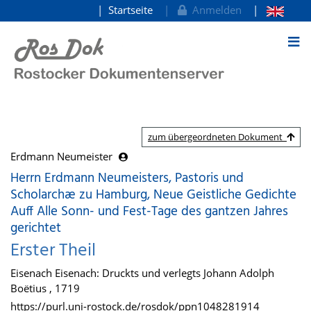
Startseite
Anmelden
zum Inhalt
zum übergeordneten Dokument
Erdmann Neumeister
Herrn Erdmann Neumeisters, Pastoris und
Scholarchæ zu Hamburg, Neue Geistliche Gedichte
Auff Alle Sonn- und Fest-Tage des gantzen Jahres
gerichtet
Erster Theil
Eisenach Eisenach: Druckts und verlegts Johann Adolph
Boëtius , 1719
https://purl.uni-rostock.de/rosdok/ppn1048281914