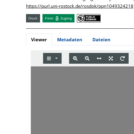
https://purl.uni-rostock.de/rosdok/ppn1049324218
Druck
Freier
Zugang
Viewer
Metadaten
Dateien