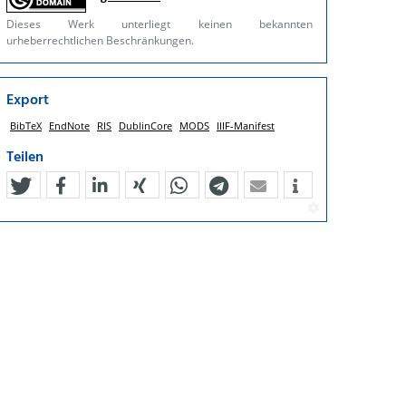
Dieses Werk unterliegt keinen bekannten
urheberrechtlichen Beschränkungen.
Export
BibTeX
EndNote
RIS
DublinCore
MODS
IIIF-Manifest
Teilen
tweet
teilen
mitteilen
teilen
teilen
teilen
mail