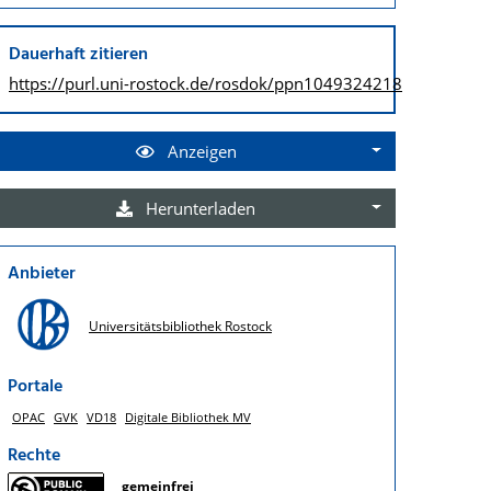
Dauerhaft zitieren
https://purl.uni-rostock.de/
rosdok/ppn1049324218
Anzeigen
Herunterladen
Anbieter
Universitätsbibliothek Rostock
Portale
OPAC
GVK
VD18
Digitale Bibliothek MV
Rechte
gemeinfrei