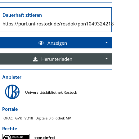
Dauerhaft zitieren
https://purl.uni-rostock.de/
rosdok/ppn1049324218
Anzeigen
Herunterladen
Anbieter
Universitätsbibliothek Rostock
Portale
OPAC
GVK
VD18
Digitale Bibliothek MV
Rechte
gemeinfrei