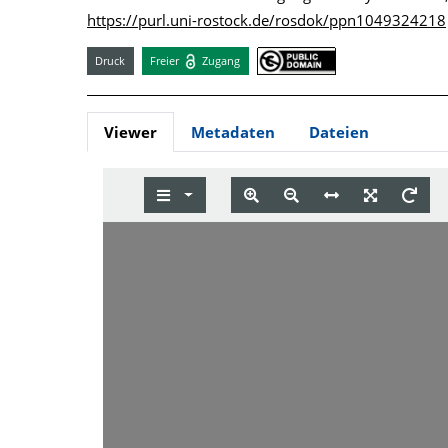
https://purl.uni-rostock.de/rosdok/ppn1049324218
Druck
Freier
Zugang
Viewer
Metadaten
Dateien