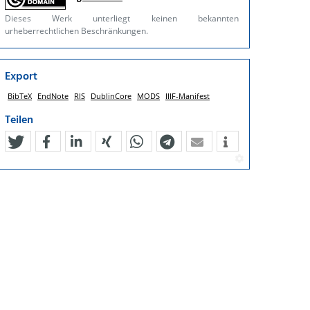
Dieses Werk unterliegt keinen bekannten
urheberrechtlichen Beschränkungen.
Export
BibTeX
EndNote
RIS
DublinCore
MODS
IIIF-Manifest
Teilen
tweet
teilen
mitteilen
teilen
teilen
teilen
mail