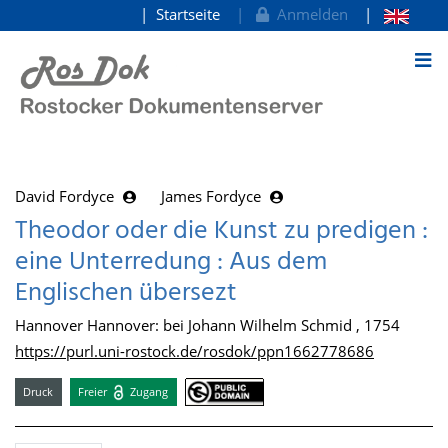
Startseite
Anmelden
zum Inhalt
David Fordyce
James Fordyce
Theodor oder die Kunst zu predigen :
eine Unterredung : Aus dem
Englischen übersezt
Hannover Hannover: bei Johann Wilhelm Schmid , 1754
https://purl.uni-rostock.de/rosdok/ppn1662778686
Druck
Freier
Zugang