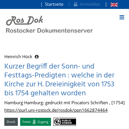
Startseite
Anmelden
zum Inhalt
Heinrich Höck
Kurzer Begriff der Sonn- und
Festtags-Predigten : welche in der
Kirche zur H. Dreieinigkeit von 1753
bis 1754 gehalten worden
Hamburg Hamburg: gedruckt mit Piscators Schriften , [1754]
https://purl.uni-rostock.de/rosdok/ppn1662874464
Druck
Freier
Zugang