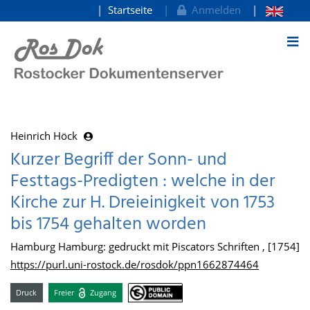
Startseite
Anmelden
zum Inhalt
Heinrich Höck
Kurzer Begriff der Sonn- und
Festtags-Predigten : welche in der
Kirche zur H. Dreieinigkeit von 1753
bis 1754 gehalten worden
Hamburg Hamburg: gedruckt mit Piscators Schriften , [1754]
https://purl.uni-rostock.de/rosdok/ppn1662874464
Druck
Freier
Zugang