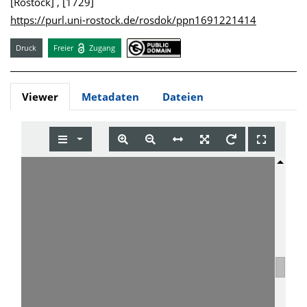
[Rostock] , [1729]
https://purl.uni-rostock.de/rosdok/ppn1691221414
Druck
Freier
Zugang
Viewer
Metadaten
Dateien