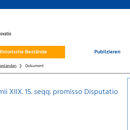
Historische Bestände
Publizieren
Beständen
Dokument
ii XIIX. 15. seqq. promisso Disputatio