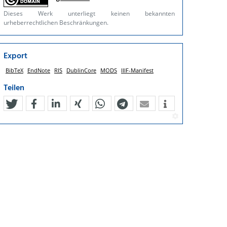
Dieses Werk unterliegt keinen bekannten
urheberrechtlichen Beschränkungen.
Export
BibTeX
EndNote
RIS
DublinCore
MODS
IIIF-Manifest
Teilen
tweet
teilen
mitteilen
teilen
teilen
teilen
mail