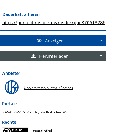
Dauerhaft zitieren
https://purl.uni-rostock.de/
rosdok/ppn870613286
Anzeigen
Herunterladen
Anbieter
Universitätsbibliothek Rostock
Portale
OPAC
GVK
VD17
Digitale Bibliothek MV
Rechte
gemeinfrei