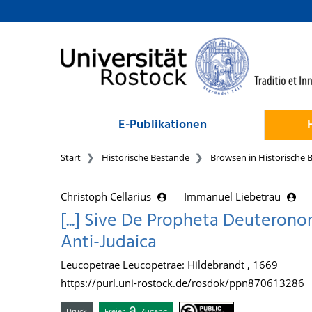
zum Inhalt
E-Publikationen
Start
Historische Bestände
Browsen in Historische 
Christoph Cellarius
Immanuel Liebetrau
[...] Sive De Propheta Deuteronom
Anti-Judaica
Leucopetrae Leucopetrae: Hildebrandt , 1669
https://purl.uni-rostock.de/rosdok/ppn870613286
Druck
Freier
Zugang