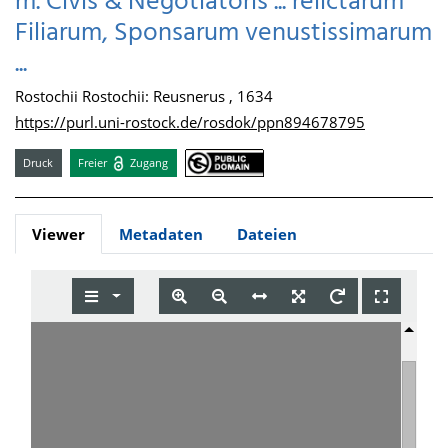
m. Civis & Negotiatoris ... relictarum
Filiarum, Sponsarum venustissimarum
...
Rostochii Rostochii: Reusnerus , 1634
https://purl.uni-rostock.de/rosdok/ppn894678795
Druck
Freier
Zugang
Viewer
Metadaten
Dateien