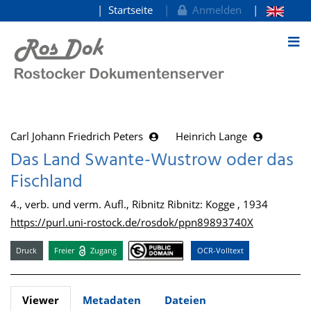
Startseite
Anmelden
zum Inhalt
Carl Johann Friedrich Peters
Heinrich Lange
Das Land Swante-Wustrow oder das
Fischland
4., verb. und verm. Aufl., Ribnitz Ribnitz: Kogge , 1934
https://purl.uni-rostock.de/rosdok/ppn89893740X
Druck
Freier
Zugang
OCR-Volltext
Viewer
Metadaten
Dateien