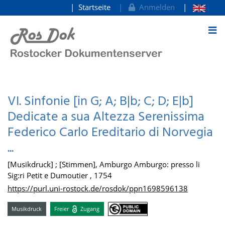
Startseite
Anmelden
zum Inhalt
VI. Sinfonie [in G; A; B|b; C; D; E|b]
Dedicate a sua Altezza Serenissima
Federico Carlo Ereditario di Norvegia
...
[Musikdruck] ; [Stimmen], Amburgo Amburgo: presso li
Sig:ri Petit e Dumoutier , 1754
https://purl.uni-rostock.de/rosdok/ppn1698596138
Musikdruck
Freier
Zugang