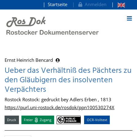
Startseite
Anmelden
zum Inhalt
Ernst Heinrich Bencard
Ueber das Verhältniß des Pächters zu
den Gläubigern des insolventen
Verpächters
Rostock Rostock: gedruckt bey Adlers Erben , 1813
https://purl.uni-rostock.de/rosdok/ppn100530274X
Druck
Freier
Zugang
OCR-Volltext