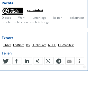
Rechte
gemeinfrei
Dieses Werk unterliegt keinen bekannten
urheberrechtlichen Beschränkungen.
Export
BibTeX
EndNote
RIS
DublinCore
MODS
IIIF-Manifest
Teilen
tweet
teilen
mitteilen
teilen
teilen
teilen
mail