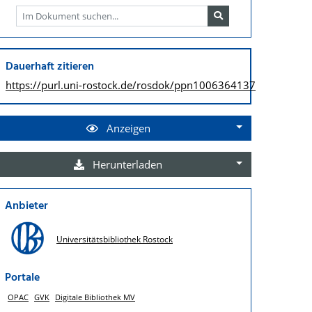
Dauerhaft zitieren
https://purl.uni-rostock.de/
rosdok/ppn1006364137
Anzeigen
Herunterladen
Anbieter
Universitätsbibliothek Rostock
Portale
OPAC
GVK
Digitale Bibliothek MV