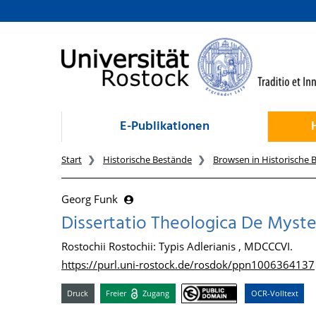
zum Inhalt
E-Publikationen
Start
Historische Bestände
Browsen in Historische 
Georg Funk
Dissertatio Theologica De Myster
Rostochii Rostochii: Typis Adlerianis , MDCCCVI.
https://purl.uni-rostock.de/rosdok/ppn1006364137
Druck
Freier
Zugang
OCR-Volltext