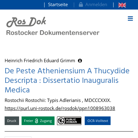
Startseite
Anmelden
zum Inhalt
Heinrich Friedrich Eduard Grimm
De Peste Atheniensium A Thucydide
Descripta : Dissertatio Inauguralis
Medica
Rostochii Rostochii: Typis Adlerianis , MDCCCXXIX.
https://purl.uni-rostock.de/rosdok/ppn1008963038
Druck
Freier
Zugang
OCR-Volltext