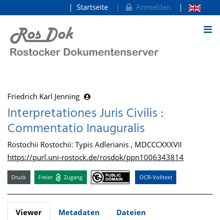
Startseite
Anmelden
zum Inhalt
Friedrich Karl Jenning
Interpretationes Juris Civilis :
Commentatio Inauguralis
Rostochii Rostochii: Typis Adlerianis , MDCCCXXXVII
https://purl.uni-rostock.de/rosdok/ppn1006343814
Druck
Freier
Zugang
OCR-Volltext
Viewer
Metadaten
Dateien