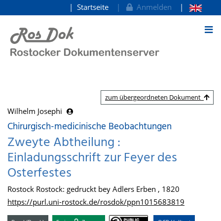
Startseite
Anmelden
zum Inhalt
zum übergeordneten Dokument
Wilhelm Josephi
Chirurgisch-medicinische Beobachtungen
Zweyte Abtheilung :
Einladungsschrift zur Feyer des
Osterfestes
Rostock Rostock: gedruckt bey Adlers Erben , 1820
https://purl.uni-rostock.de/rosdok/ppn1015683819