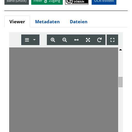
Band (Druck)
Freier
Zugang
OCR-Volltext
Viewer
Metadaten
Dateien