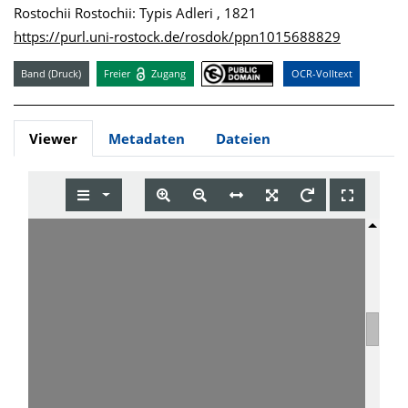
Rostochii Rostochii: Typis Adleri , 1821
https://purl.uni-rostock.de/rosdok/ppn1015688829
Band (Druck)
Freier
Zugang
OCR-Volltext
Viewer
Metadaten
Dateien