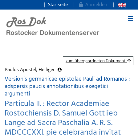
Startseite
Anmelden
zum Inhalt
zum übergeordneten Dokument
Paulus Apostel, Heiliger
Versionis germanicae epistolae Pauli ad Romanos :
adspersis paucis annotationibus exegetici
argumenti
Particula II. : Rector Academiae
Rostochiensis D. Samuel Gottlieb
Lange ad Sacra Paschalia A. R. S.
MDCCCXXI. pie celebranda invitat