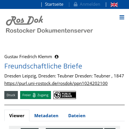
Startseite
Anmelden
zum Inhalt
Gustav Friedrich Klemm
Freundschaftliche Briefe
Dresden Leipzig, Dresden: Teubner Dresden: Teubner , 1847
https://purl.uni-rostock.de/rosdok/ppn1024202100
Druck
Freier
Zugang
Viewer
Metadaten
Dateien