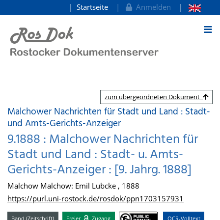
Startseite
Anmelden
zum Inhalt
zum übergeordneten Dokument
Malchower Nachrichten für Stadt und Land : Stadt-
und Amts-Gerichts-Anzeiger
9.1888 : Malchower Nachrichten für
Stadt und Land : Stadt- u. Amts-
Gerichts-Anzeiger : [9. Jahrg. 1888]
Malchow Malchow: Emil Lubcke , 1888
https://purl.uni-rostock.de/rosdok/ppn1703157931
Band (Zeitschrift)
Freier
Zugang
OCR-Volltext