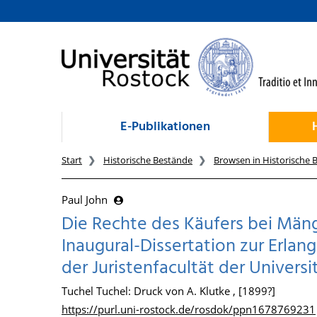
zum Inhalt
E-Publikationen
Start
Historische Bestände
Browsen in Historische 
Paul John
Die Rechte des Käufers bei Mäng
Inaugural-Dissertation zur Erlan
der Juristenfacultät der Univers
Tuchel Tuchel: Druck von A. Klutke , [1899?]
https://purl.uni-rostock.de/rosdok/ppn1678769231