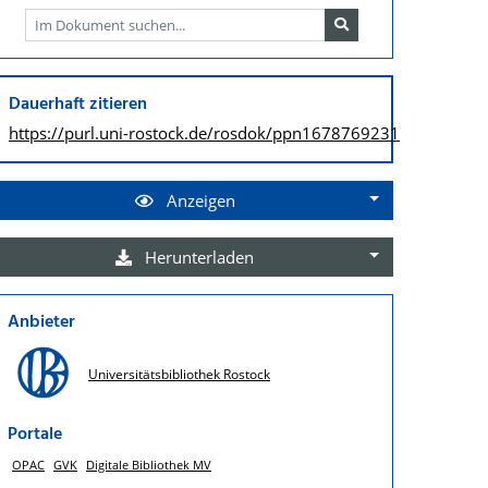
Dauerhaft zitieren
https://purl.uni-rostock.de/
rosdok/ppn1678769231
Anzeigen
Herunterladen
Anbieter
Universitätsbibliothek Rostock
Portale
OPAC
GVK
Digitale Bibliothek MV