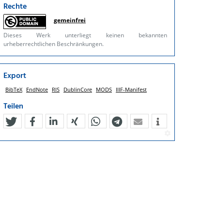
Rechte
gemeinfrei
Dieses Werk unterliegt keinen bekannten
urheberrechtlichen Beschränkungen.
Export
BibTeX
EndNote
RIS
DublinCore
MODS
IIIF-Manifest
Teilen
tweet
teilen
mitteilen
teilen
teilen
teilen
mail