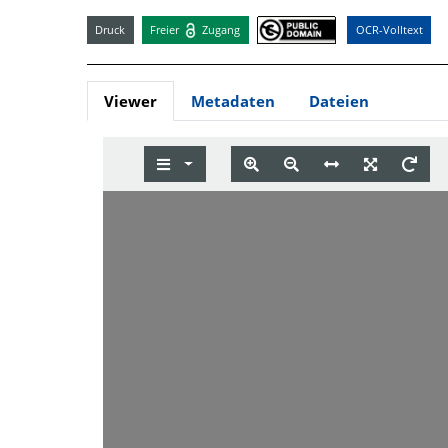
Druck
Freier
Zugang
OCR-Volltext
Viewer
Metadaten
Dateien