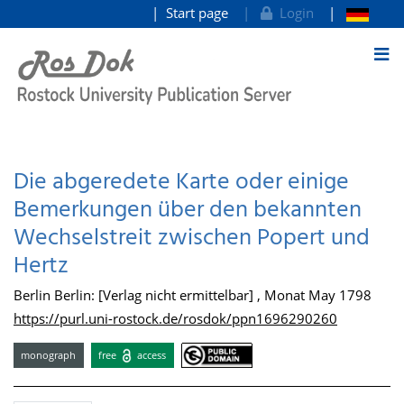
Start page
Login
goto contents
Die abgeredete Karte oder einige
Bemerkungen über den bekannten
Wechselstreit zwischen Popert und
Hertz
Berlin Berlin: [Verlag nicht ermittelbar] , Monat May 1798
https://purl.uni-rostock.de/rosdok/ppn1696290260
monograph
free
access