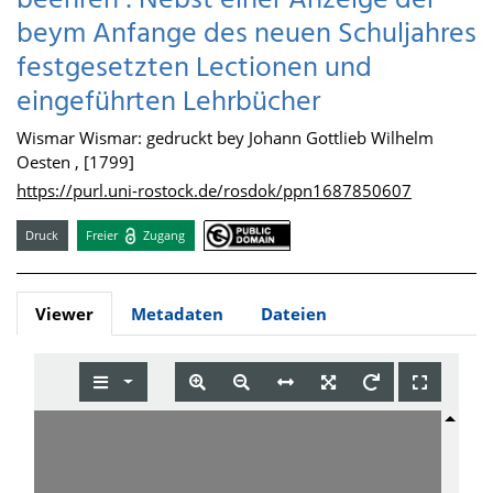
beehren : Nebst einer Anzeige der
beym Anfange des neuen Schuljahres
festgesetzten Lectionen und
eingeführten Lehrbücher
Wismar Wismar: gedruckt bey Johann Gottlieb Wilhelm
Oesten , [1799]
https://purl.uni-rostock.de/rosdok/ppn1687850607
Druck
Freier
Zugang
Viewer
Metadaten
Dateien