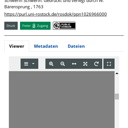
Schwerin Schwerin: Gedruckt und verlegt durch W.
Bärensprung , 1763
https://purl.uni-rostock.de/rosdok/ppn1026966000
Druck
Freier
Zugang
Viewer
Metadaten
Dateien