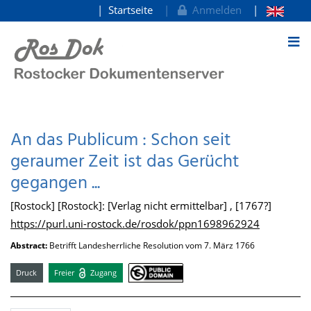
Startseite
Anmelden
zum Inhalt
An das Publicum : Schon seit
geraumer Zeit ist das Gerücht
gegangen ...
[Rostock] [Rostock]: [Verlag nicht ermittelbar] , [1767?]
https://purl.uni-rostock.de/rosdok/ppn1698962924
Abstract:
Betrifft Landesherrliche Resolution vom 7. März 1766
Druck
Freier
Zugang