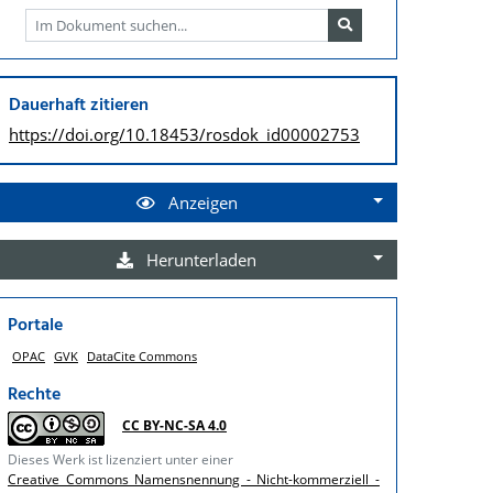
Dauerhaft zitieren
https://doi.org/
10.18453/rosdok_id00002753
Anzeigen
Herunterladen
Portale
OPAC
GVK
DataCite Commons
Rechte
CC BY-NC-SA 4.0
Dieses Werk ist lizenziert unter einer
Creative Commons Namensnennung - Nicht-kommerziell -