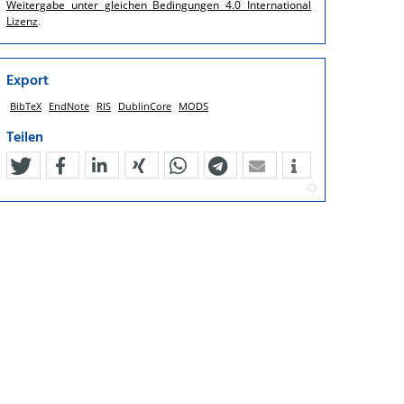
Weitergabe unter gleichen Bedingungen 4.0 International
Lizenz
.
Export
BibTeX
EndNote
RIS
DublinCore
MODS
Teilen
tweet
teilen
mitteilen
teilen
teilen
teilen
mail