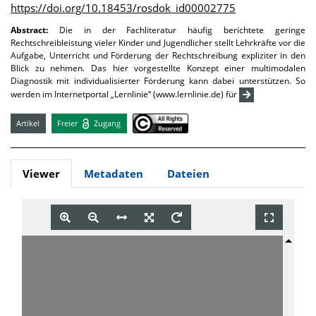
https://doi.org/10.18453/rosdok_id00002775
Abstract:
Die in der Fachliteratur häufig berichtete geringe
Rechtschreibleistung vieler Kinder und Jugendlicher stellt Lehrkräfte vor die
Aufgabe, Unterricht und Förderung der Rechtschreibung expliziter in den
Blick zu nehmen. Das hier vorgestellte Konzept einer multimodalen
Diagnostik mit individualisierter Förderung kann dabei unterstützen. So
werden im Internetportal „Lernlinie“ (www.lernlinie.de) für
Artikel
Freier
Zugang
Viewer
Metadaten
Dateien