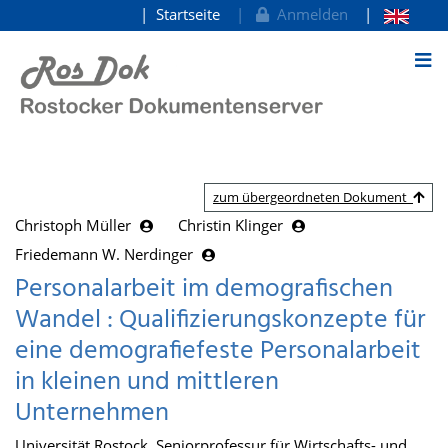
Startseite
Anmelden
zum Inhalt
zum übergeordneten Dokument
Christoph Müller
Christin Klinger
Friedemann W. Nerdinger
Personalarbeit im demografischen
Wandel : Qualifizierungskonzepte für
eine demografiefeste Personalarbeit
in kleinen und mittleren
Unternehmen
Universität Rostock, Seniorprofessur für Wirtschafts- und