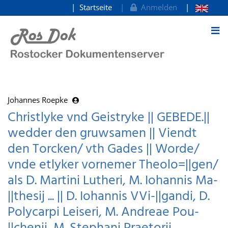
Startseite
Anmelden
zum Inhalt
Johannes Roepke
Christlyke vnd Geistryke || GEBEDE.||
wedder den gruwsamen || Viendt
den Torcken/ vth Gades || Worde/
vnde etlyker vornemer Theolo=||gen/
als D. Martini Lutheri, M. Iohannis Ma-
||thesij ... || D. Iohannis VVi-||gandi, D.
Polycarpi Leiseri, M. Andreae Pou-