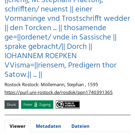
||chenij, M. Stephani Praetorij,
schrifften/ neuenst || einer
Vormaninge vnd Trostschrifft wedder
|| den Torcken ... || thosamende
ge=||ordenet/ vnde in Sassische ||
sprake gebracht/|| Dorch ||
IOHANNEM ROEPKEN
VVisma=||riensem, Predigern thor
Satow.|| ... ||
Rostock Rostock: Möllemann, Stephan , 1595
https://purl.uni-rostock.de/rosdok/ppn1740391365
Druck
Freier
Zugang
Viewer
Metadaten
Dateien