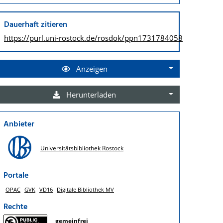
Dauerhaft zitieren
https://purl.uni-rostock.de/
rosdok/ppn1731784058
Anzeigen
Herunterladen
Anbieter
Universitätsbibliothek Rostock
Portale
OPAC
GVK
VD16
Digitale Bibliothek MV
Rechte
gemeinfrei