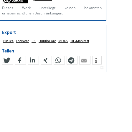
Dieses Werk unterliegt keinen bekannten
urheberrechtlichen Beschränkungen.
Export
BibTeX
EndNote
RIS
DublinCore
MODS
IIIF-Manifest
Teilen
tweet
teilen
mitteilen
teilen
teilen
teilen
mail