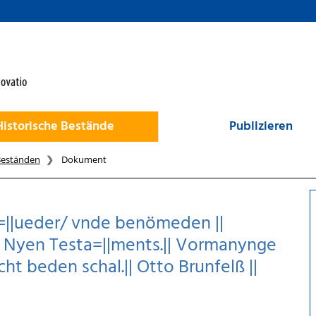
Historische Bestände
Publizieren
Beständen
Dokument
t=||ueder/ vnde benömeden ||
e Nyen Testa=||ments.|| Vormanynge
ht beden schal.|| Otto Brunfelß ||