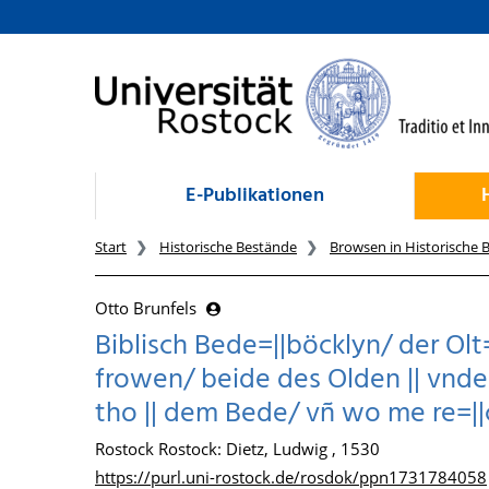
zum Inhalt
E-Publikationen
Start
Historische Bestände
Browsen in Historische 
Otto Brunfels
Biblisch Bede=||böcklyn/ der Ol
frowen/ beide des Olden || vnd
tho || dem Bede/ vñ wo me re=||c
Rostock Rostock: Dietz, Ludwig , 1530
https://purl.uni-rostock.de/rosdok/ppn1731784058