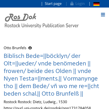
Start page
Login
goto contents
Otto Brunfels
Biblisch Bede=||böcklyn/ der
Olt=||ueder/ vnde benömeden ||
frowen/ beide des Olden || vnde
Nyen Testa=||ments.|| Vormanynge
tho || dem Bede/ vñ wo me re=||cht
beden schal.|| Otto Brunfelß ||
Rostock Rostock: Dietz, Ludwig , 1530
https://purl.uni-rostock.de/rosdok/ppn1731784058