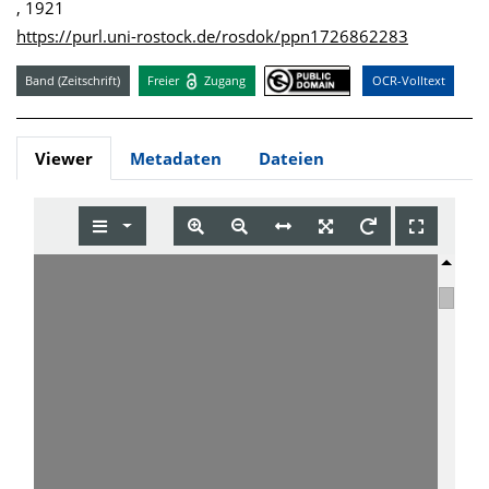
, 1921
https://purl.uni-rostock.de/rosdok/ppn1726862283
Band (Zeitschrift)
Freier
Zugang
OCR-Volltext
Viewer
Metadaten
Dateien