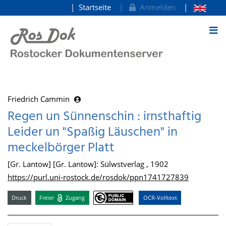
Startseite
Anmelden
zum Inhalt
Friedrich Cammin
Regen un Sünnenschin : irnsthaftig
Leider un "Spaßig Läuschen" in
meckelbörger Platt
[Gr. Lantow] [Gr. Lantow]: Sülwstverlag , 1902
https://purl.uni-rostock.de/rosdok/ppn1741727839
Druck
Freier
Zugang
OCR-Volltext