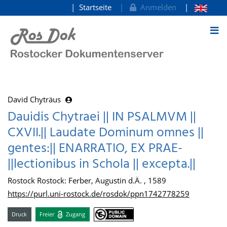
Startseite
Anmelden
zum Inhalt
David Chyträus
Dauidis Chytraei || IN PSALMVM ||
CXVII.|| Laudate Dominum omnes ||
gentes:|| ENARRATIO, EX PRAE-
||lectionibus in Schola || excepta.||
Rostock Rostock: Ferber, Augustin d.Ä. , 1589
https://purl.uni-rostock.de/rosdok/ppn1742778259
Druck
Freier
Zugang