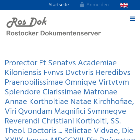
Startseite
Anmelden
zum Inhalt
Prorector Et Senatvs Academiae
Kiloniensis Fvnvs Dvctvris Heredibvs
Praenobilissimae Omniqve Virtvtvm
Splendore Clarissimae Matronae
Annae Kortholtiae Natae Kirchhofiae,
Viri Qvondam Magnifici Svmmeqve
Reverendi Christiani Kortholti, SS.
Theol. Doctoris ... Relictae Vidvae, Die