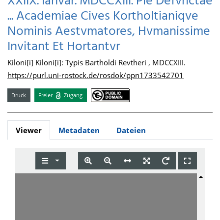
XXIIX. Ianvar. MDCCXIII. Pie Defvnctae
... Academiae Cives Kortholtianiqve
Nominis Aestvmatores, Hvmanissime
Invitant Et Hortantvr
Kiloni[i] Kiloni[i]: Typis Bartholdi Revtheri , MDCCXIII.
https://purl.uni-rostock.de/rosdok/ppn1733542701
Druck
Freier
Zugang
Viewer
Metadaten
Dateien