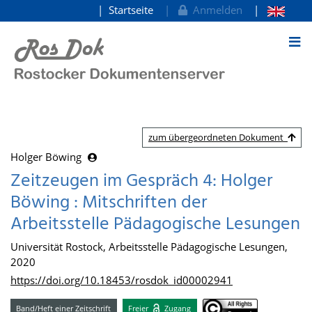
Startseite
Anmelden
zum Inhalt
zum übergeordneten Dokument
Holger Böwing
Zeitzeugen im Gespräch 4: Holger
Böwing : Mitschriften der
Arbeitsstelle Pädagogische Lesungen
Universität Rostock, Arbeitsstelle Pädagogische Lesungen,
2020
https://doi.org/10.18453/rosdok_id00002941
Band/Heft einer Zeitschrift
Freier
Zugang