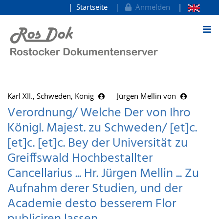
Startseite
Anmelden
zum Inhalt
Karl XII., Schweden, König
Jürgen Mellin von
Verordnung/ Welche Der von Ihro
Königl. Majest. zu Schweden/ [et]c.
[et]c. [et]c. Bey der Universität zu
Greiffswald Hochbestallter
Cancellarius ... Hr. Jürgen Mellin ... Zu
Aufnahm derer Studien, und der
Academie desto besserem Flor