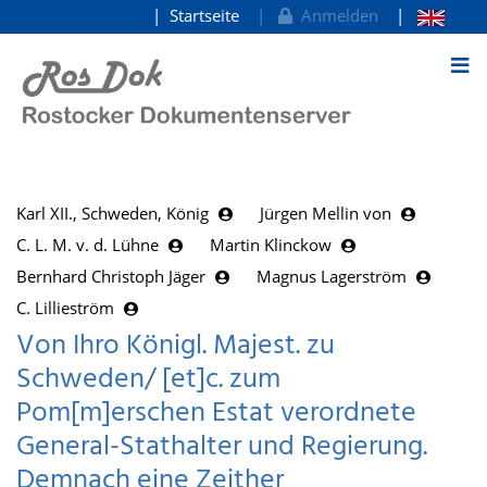
Startseite
Anmelden
zum Inhalt
Karl XII., Schweden, König
Jürgen Mellin von
C. L. M. v. d. Lühne
Martin Klinckow
Bernhard Christoph Jäger
Magnus Lagerström
C. Lillieström
Von Ihro Königl. Majest. zu
Schweden/ [et]c. zum
Pom[m]erschen Estat verordnete
General-Stathalter und Regierung.
Demnach eine Zeither