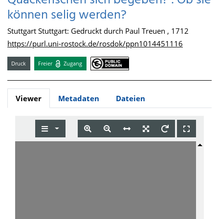
Quackerischen sich begeben? : Ob sie
können selig werden?
Stuttgart Stuttgart: Gedruckt durch Paul Treuen , 1712
https://purl.uni-rostock.de/rosdok/ppn1014451116
Druck
Freier
Zugang
Viewer
Metadaten
Dateien