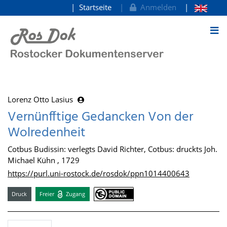
Startseite
Anmelden
zum Inhalt
Lorenz Otto Lasius
Vernünfftige Gedancken Von der
Wolredenheit
Cotbus Budissin: verlegts David Richter, Cotbus: druckts Joh.
Michael Kühn , 1729
https://purl.uni-rostock.de/rosdok/ppn1014400643
Druck
Freier
Zugang