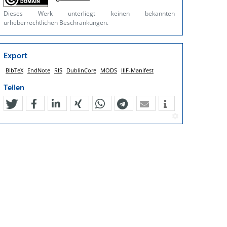
Dieses Werk unterliegt keinen bekannten
urheberrechtlichen Beschränkungen.
Export
BibTeX
EndNote
RIS
DublinCore
MODS
IIIF-Manifest
Teilen
tweet
teilen
mitteilen
teilen
teilen
teilen
mail