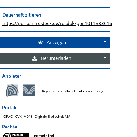
Dauerhaft zitieren
https://purl.uni-rostock.de/
rosdok/ppn1011383616
Anzeigen
Herunterladen
Anbieter
Regionalbibliothek Neubrandenburg
Portale
OPAC
GVK
VD18
Digitale Bibliothek MV
Rechte
gemeinfrei