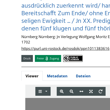
ausdrücklich zuerkennt wird/ h
Bereitschafft Zum Ende/ ohne En
seligen Ewigkeit ... / Jn XX. Pred
denen fünf klugen und fünf thör
Nürnberg Nürnberg: Jn Verlegung Wolfgang Moritz En
1702
https://purl.uni-rostock.de/rosdok/ppn1011383616
Druck
Freier
Zugang
Viewer
Metadaten
Dateien