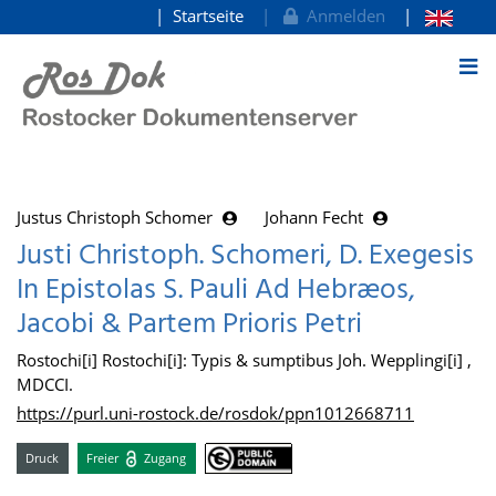
Startseite
Anmelden
zum Inhalt
Justus Christoph Schomer
Johann Fecht
Justi Christoph. Schomeri, D. Exegesis
In Epistolas S. Pauli Ad Hebræos,
Jacobi & Partem Prioris Petri
Rostochi[i] Rostochi[i]: Typis & sumptibus Joh. Wepplingi[i] ,
MDCCI.
https://purl.uni-rostock.de/rosdok/ppn1012668711
Druck
Freier
Zugang