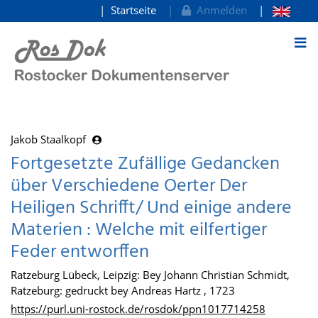
Startseite
Anmelden
zum Inhalt
Jakob Staalkopf
Fortgesetzte Zufällige Gedancken
über Verschiedene Oerter Der
Heiligen Schrifft/ Und einige andere
Materien : Welche mit eilfertiger
Feder entworffen
Ratzeburg Lübeck, Leipzig: Bey Johann Christian Schmidt,
Ratzeburg: gedruckt bey Andreas Hartz , 1723
https://purl.uni-rostock.de/rosdok/ppn1017714258