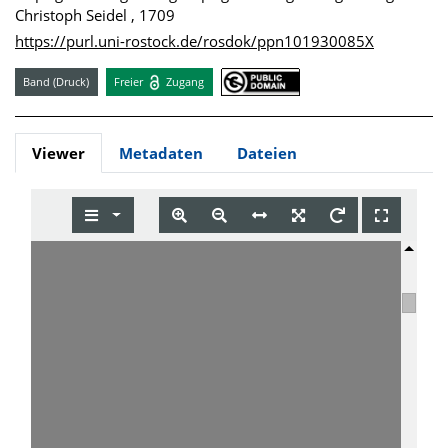
Christoph Seidel , 1709
https://purl.uni-rostock.de/rosdok/ppn101930085X
Band (Druck)
Freier
Zugang
Viewer
Metadaten
Dateien