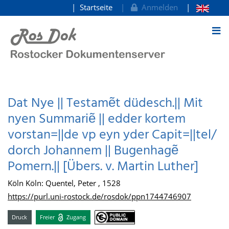
Startseite
Anmelden
zum Inhalt
Dat Nye || Testamẽt düdesch.|| Mit
nyen Summariẽ || edder kortem
vorstan=||de vp eyn yder Capit=||tel/
dorch Johannem || Bugenhagẽ
Pomern.|| [Übers. v. Martin Luther]
Köln Köln: Quentel, Peter , 1528
https://purl.uni-rostock.de/rosdok/ppn1744746907
Druck
Freier
Zugang