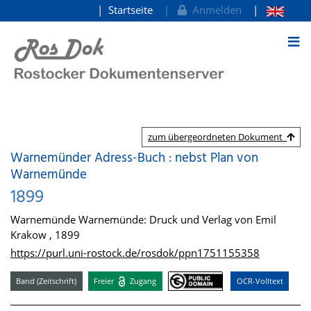
Startseite
Anmelden
zum Inhalt
zum übergeordneten Dokument
Warnemünder Adress-Buch : nebst Plan von
Warnemünde
1899
Warnemünde Warnemünde: Druck und Verlag von Emil
Krakow , 1899
https://purl.uni-rostock.de/rosdok/ppn1751155358
Band (Zeitschrift)
Freier
Zugang
OCR-Volltext