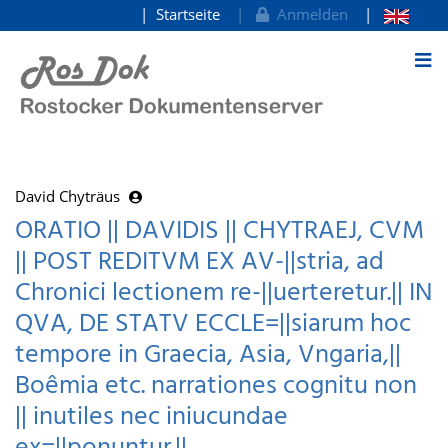
Startseite
Anmelden
zum Inhalt
David Chyträus
ORATIO || DAVIDIS || CHYTRAEJ, CVM
|| POST REDITVM EX AV-||stria, ad
Chronici lectionem re-||uerteretur.|| IN
QVA, DE STATV ECCLE=||siarum hoc
tempore in Graecia, Asia, Vngaria,||
Boêmia etc. narrationes cognitu non
|| inutiles nec iniucundae