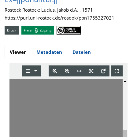
ex=||ponuntur.||
Rostock Rostock: Lucius, Jakob d.Ä. , 1571
https://purl.uni-rostock.de/rosdok/ppn1755327021
Druck
Freier
Zugang
Viewer
Metadaten
Dateien