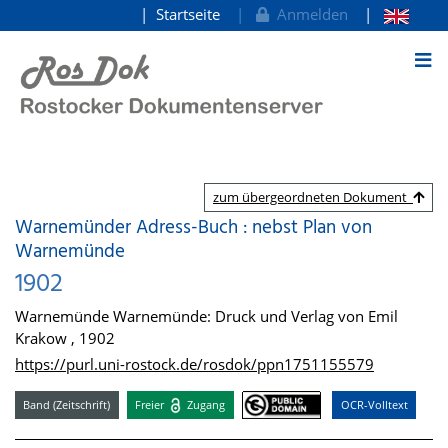
Startseite
Anmelden
zum Inhalt
zum übergeordneten Dokument
Warnemünder Adress-Buch : nebst Plan von
Warnemünde
1902
Warnemünde Warnemünde: Druck und Verlag von Emil
Krakow , 1902
https://purl.uni-rostock.de/rosdok/ppn1751155579
Band (Zeitschrift)
Freier
Zugang
OCR-Volltext