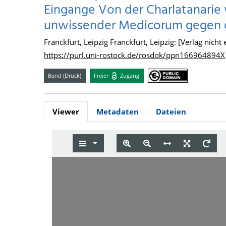
Eingange Von der Charlatanarie 
unwissender Medicorum gegen de
Franckfurt, Leipzig Franckfurt, Leipzig: [Verlag nicht
https://purl.uni-rostock.de/rosdok/ppn166964894X
Band (Druck)
Freier
Zugang
Viewer
Metadaten
Dateien