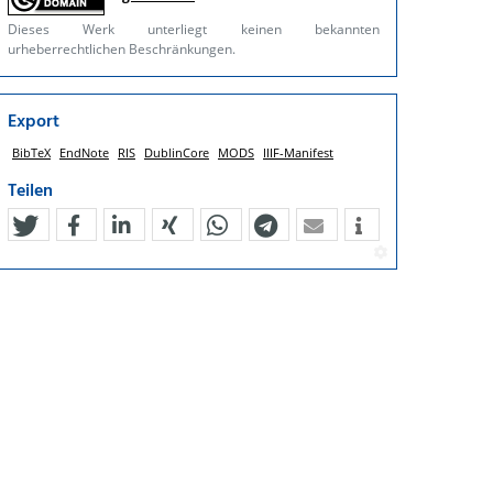
Dieses Werk unterliegt keinen bekannten
urheberrechtlichen Beschränkungen.
Export
BibTeX
EndNote
RIS
DublinCore
MODS
IIIF-Manifest
Teilen
tweet
teilen
mitteilen
teilen
teilen
teilen
mail