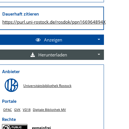
Dauerhaft zitieren
https://purl.uni-rostock.de/
rosdok/ppn166964894X
Anzeigen
Herunterladen
Anbieter
Universitätsbibliothek Rostock
Portale
OPAC
GVK
VD18
Digitale Bibliothek MV
Rechte
gemeinfrei